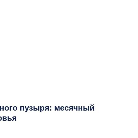
чного пузыря: месячный
овья