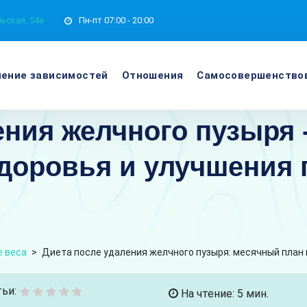
ьская, 54а
Пн-пт
07:00 - 20:00
ение зависимостей
Отношения
Самосовершенство
ения желчного пузыря 
доровья и улучшения 
й
 веса
>
Диета после удаления желчного пузыря: месячный план
ьи:
На чтение: 5 мин.