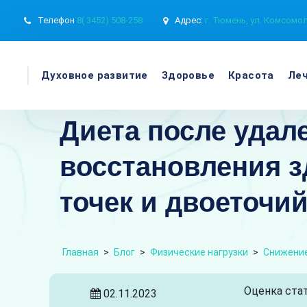
Телефон
8( 3452) 508-258
Адрес:
г. Тюмень, ул. Комсомол
Духовное развитие
Здоровье
Красота
Леч
Диета после удал
восстановления з
точек и двоеточи
Главная
>
Блог
>
Физические нагрузки
>
Снижение
Оценка стат
02.11.2023