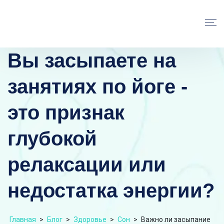
Вы засыпаете на
занятиях по йоге -
это признак
глубокой
релаксации или
недостатка энергии?
Главная
>
Блог
>
Здоровье
>
Сон
>
Важно ли засыпание