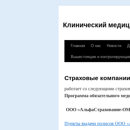
Клинический медиц
Главная
О нас
Новости
Д
Перейти
Вышестоящие и контролирующие
к
содержимому
Страховые компани
работает со следующими страхо
Программа обязательного меди
ООО «АльфаСтрахование-ОМ
Пункты выдачи полисов ООО 