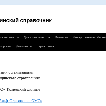
инский справочник
ля пациентов
Для специалистов
Вакансии
Лекарственное обеспе
 органы
Документы
Карта сайта
и
выми организациями:
цинского страхования:
С» Тюменский филиал
«АльфаСтрахование-ОМС»