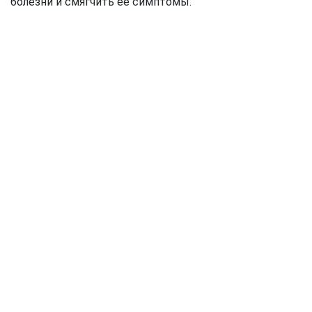
болезни и смягчить ее симптомы.